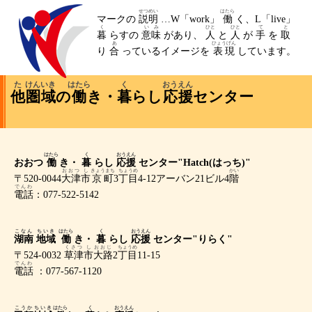
せつめい
はたら
マークの
説明
…W「work」
働
く、L「live」
く
いみ
ひと
ひと
て
と
暮
らすの
意味
があり、
人
と
人
が
手
を
取
あ
ひょうげん
り
合
っているイメージを
表現
しています。
た
けんいき
はたら
く
おうえん
他
圏域
の
働
き・
暮
らし
応援
センター
はたら
く
おうえん
おおつ
働
き・
暮
らし
応援
センター"Hatch(はっち)"
おおつ
し
きょうまち
ちょうめ
かい
〒520-0044
大津
市
京町
3
丁目
4-12アーバン21ビル4
階
でんわ
電話
：077-522-5142
こなん
ちいき
はたら
く
おうえん
湖南
地域
働
き・
暮
らし
応援
センター"りらく"
くさつ
し
おおじ
ちょうめ
〒524-0032
草津
市
大路
2
丁目
11-15
でんわ
電話
：077-567-1120
こうか
ちいき
はたら
く
おうえん