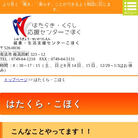
よ
はたら
く
そうだん
おう
より
良
く「
働
き」「
暮
らす」ことができるよう
相談
に
応
じま
す。
〒526-0036
ながはまし
みなみたかだちょう
長浜市
南高田町
323－12
TEL：0749-64-1216 FAX：0749-64-5131
じかん
ど
にち
がつ
にち
にち
やす
時間
：8：30～17：15（
土
、
日
と8
月
14
日
、15
日
、12/29～1/3はお
休
み）
トップページ
>> はたくら・こほく
はたくら・こほく
こんなことやってます！！