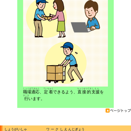
しょくば
てきおう
ていちゃく
ちょくせつてき
しえん
職場
適応
、
定着
できるよう、
直接的
支援
を
おこな
行
います。
しょうがいしゃ
ワーク
しえん
じぎょう