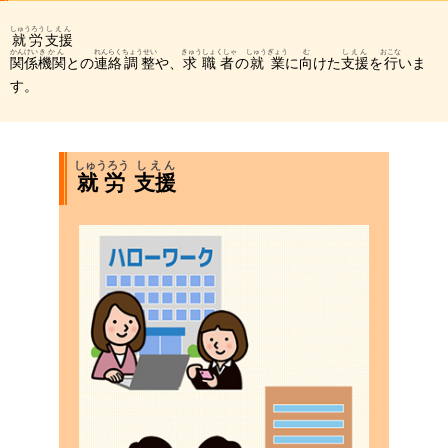
しゅうろう
しえん
就労
支援
かんけい
きかん
れんらく
ちょうせい
きゅうしょくしゃ
しゅうぎょう
む
しえん
おこな
関係
機関
との
連絡
調整
や、
求職者
の
就業
に
向
けた
支援
を
行
いま
す。
しゅうろう
しえん
就労
支援