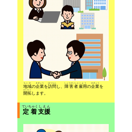
ちいき
きぎょう
ほうもん
しょうがいしゃ
こよう
きぎょう
地域
の
企業
を
訪問
し、
障害者
雇用
の
企業
を
かいたく
開拓
します。
ていちゃく
しえん
定着
支援