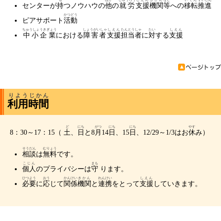
センターが
持
つノウハウの
他
の
就労
支援
機関
等
への
移転
推進
かつどう
ピアサポート
活動
ちゅうしょうきぎょう
しょうがいしゃ
しえん
たんとうしゃ
たい
しえん
中小企業
における
障害者
支援
担当者
に
対
する
支援
りよう
じかん
利用
時間
ど
にち
がつ
にち
にち
やす
8：30～17：15（
土
、
日
と8
月
14
日
、15
日
、12/29～1/3はお
休
み）
そうだん
むりょう
相談
は
無料
です。
こじん
まも
個人
のプライバシーは
守
ります。
ひつよう
おう
かんけい
きかん
れんけい
しえん
必要
に
応
じて
関係
機関
と
連携
をとって
支援
していきます。