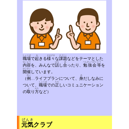
しょくば
お
さまざま
かだい
職場
で
起
きる
様々
な
課題
などをテーマとした
ないよう
はな
あ
べんきょうかい
とう
内容
を、みんなで
話
し
合
ったり、
勉強会
等
を
かいさい
開催
しています。
れい
み
（
例
…ライフプランについて、
身
だしなみに
しょくば
ただ
ついて、
職場
での
正
しいコミュニケーション
と
かた
の
取
り
方
など）
げんき
元気
クラブ