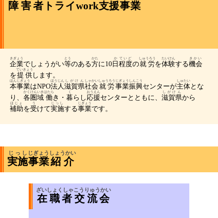
障害者
トライ
work
支援
事業
きぎょう
とう
かた
か
ていど
しゅうろう
たいけん
きかい
企業
でしょうがい
等
のある
方
に10
日
程度
の
就労
を
体験
する
機会
ていきょう
を
提供
します。
ほんじぎょう
ほうじん
しがけん
しゃかい
しゅうろう
じぎょう
しんこう
しゅたい
本事業
はNPO
法人
滋賀県
社会
就労
事業
振興
センターが
主体
とな
かく
けんいき
はたら
く
おうえん
しがけん
り、
各
圏域
働
き・
暮
らし
応援
センターとともに、
滋賀県
から
ほじょ
う
じっし
じぎょう
補助
を
受
けて
実施
する
事業
です。
じっし
じぎょう
しょうかい
実施
事業
紹介
ざいしょくしゃ
こうりゅうかい
在職者
交流会