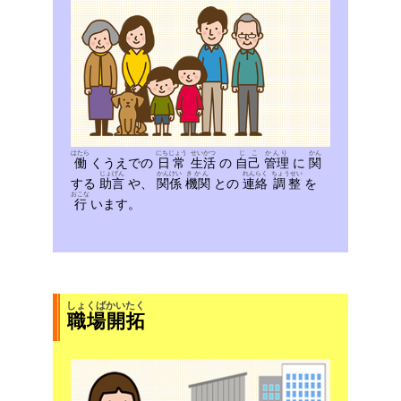
はたら
にちじょう
せいかつ
じこ
かんり
かん
働
くうえでの
日常
生活
の
自己
管理
に
関
じょげん
かんけい
きかん
れんらく
ちょうせい
する
助言
や、
関係
機関
との
連絡
調整
を
おこな
行
います。
しょくば
かいたく
職場
開拓