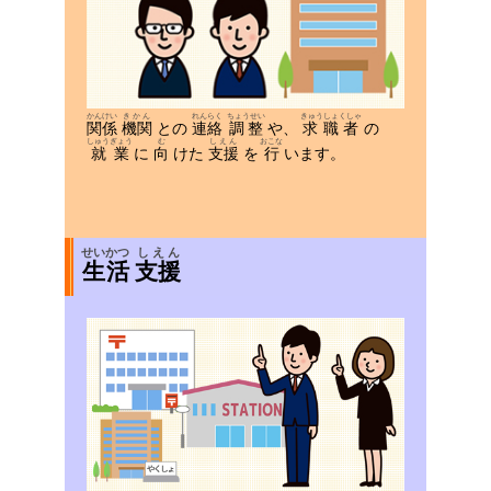
かんけい
きかん
れんらく
ちょうせい
きゅうしょくしゃ
関係
機関
との
連絡
調整
や、
求職者
の
しゅうぎょう
む
しえん
おこな
就業
に
向
けた
支援
を
行
います。
せいかつ
しえん
生活
支援