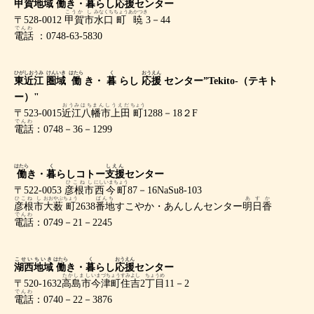
甲賀
地域
働
き・
暮
らし
応援
センター
こうか
し
みなくち
ちょう
あかつき
〒528-0012
甲賀
市
水口
町
暁
3－44
でんわ
電話
：0748-63-5830
ひがしおうみ
けんいき
はたら
く
おうえん
東近江
圏域
働
き・
暮
らし
応援
センター”Tekito-（テキト
ー）"
おうみはちまんし
うえだ
ちょう
〒523-0015
近江八幡市
上田
町
1288－18２F
でんわ
電話
：0748－36－1299
はたら
く
しえん
働
き・
暮
らしコトー
支援
センター
ひこねし
にしいまちょう
〒522-0053
彦根市
西今町
87－16NaSu8-103
ひこね
し
おおやぶ
ちょう
ばんち
あすか
彦根
市
大薮
町
2638
番地
すこやか・あんしんセンター
明日香
でんわ
電話
：0749－21－2245
こせい
ちいき
はたら
く
おうえん
湖西
地域
働
き・
暮
らし
応援
センター
たかしまし
いまづちょうすみよし
ちょうめ
〒520-1632
高島市
今津町住吉
2
丁目
11－2
でんわ
電話
：0740－22－3876