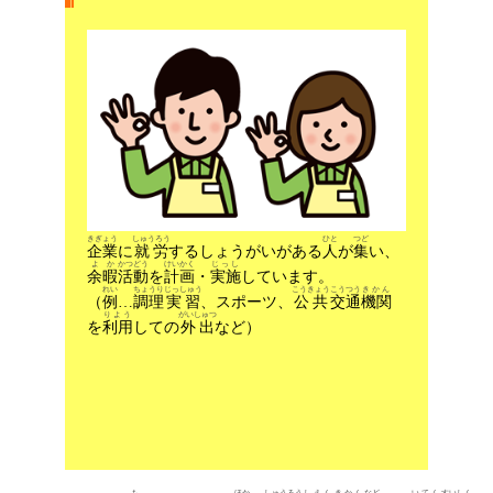
きぎょう
しゅうろう
ひと
つど
企業
に
就労
するしょうがいがある
人
が
集
い、
よか
かつどう
けいかく
じっし
余暇
活動
を
計画
・
実施
しています。
れい
ちょうり
じっしゅう
こうきょう
こうつう
きかん
（
例
…
調理
実習
、スポーツ、
公共
交通
機関
りよう
がいしゅつ
を
利用
しての
外出
など）
も
ほか
しゅうろう
しえん
きかん
など
いてん
すいしん